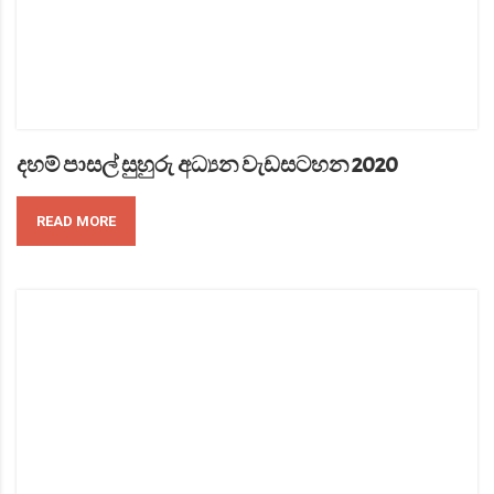
දහම් පාසල් සුහුරු අධ්‍යන වැඩසටහන 2020
READ MORE