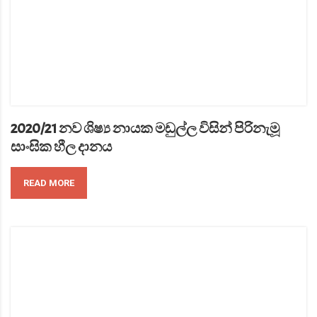
2020/21 නව ශිෂ්‍ය නායක මඩුල්ල විසින් පිරිනැමූ
සාංඝික හීල දානය
READ MORE