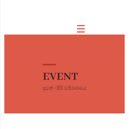
EVENT
පුවත් - සිරි වජිරාරාමය