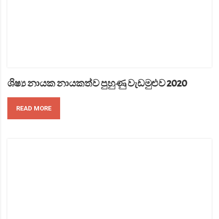
ශිෂ්‍ය නායක නායකත්ව පුහුණු වැඩමුළුව 2020
READ MORE