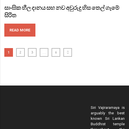
සාංඝික හීල දානය සහ නව අවුරුදු හිස තෙල් ගෑමේ
සිරිත
READ MORE
1
2
3
…
6
Siri Vajiraramaya is
arguably the best
known Sri Lankan
Buddhist temple