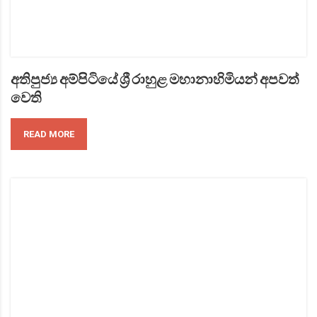
අතිපුජ්‍ය අම්පිටියේ ශ්‍රී රාහුළ මහානාහිමියන් අපවත්
වෙති
READ MORE