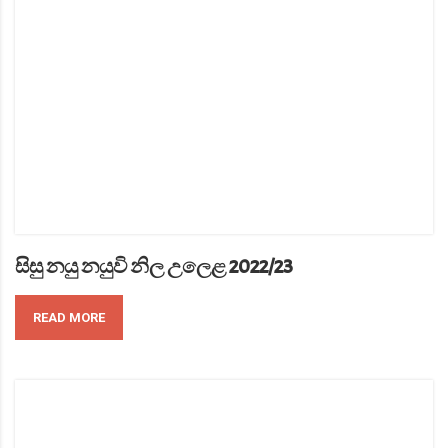
සිසු නයු නයුවි නිල උලෙළ 2022/23
READ MORE