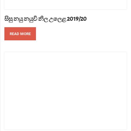
සිසු නයු නයුවි නිල උලෙළ 2019/20
READ MORE