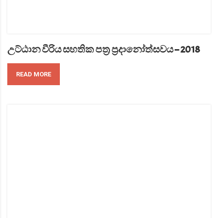
උට්ඨාන වීරිය සහතික පත්‍ර ප්‍රදානෝත්සවය – 2018
READ MORE