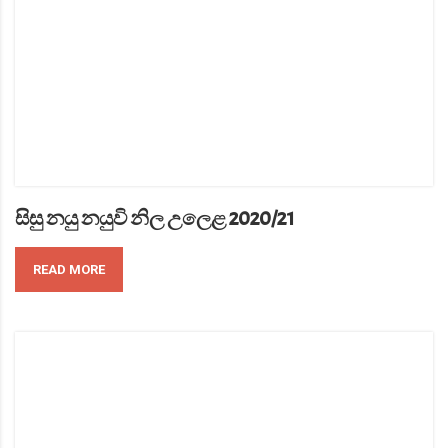
සිසු නයු නයුවි නිල උලෙළ 2020/21
READ MORE