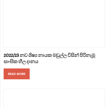
2022/23 නව ශිෂ්‍ය නායක මඩුල්ල විසින් පිරිනැමූ
සාංඝික හීල දානය
READ MORE