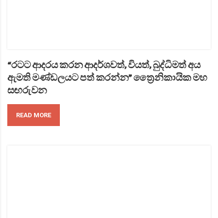
“රටට ආදරය කරන ආදර්ශවත්, වියත්, බුද්ධිමත් අය
ඇමති මණ්ඩලයට පත් කරන්න” ත්‍රෛනිකායික මහ
සඟරුවන
READ MORE