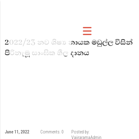
2022/23 නව ශිෂ්‍ය නායක මඩුල්ල විසින්
පිරිනැමූ සාංඝික හීල දානය
June 11, 2022
Comments:
0
Posted by:
VajiraramaAdmin