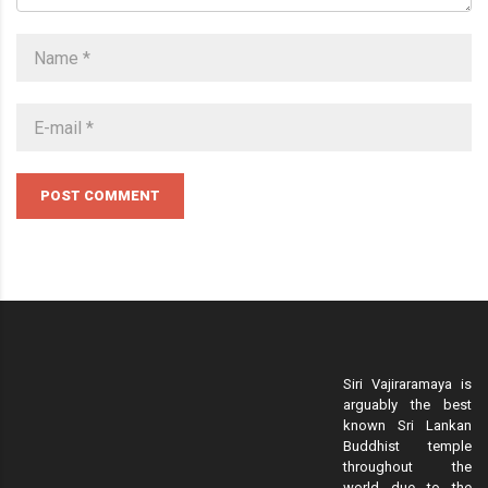
POST COMMENT
Siri Vajiraramaya is
arguably the best
known Sri Lankan
Buddhist temple
throughout the
world due to the