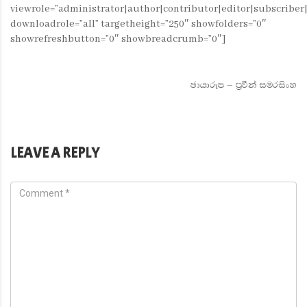
viewrole=”administrator|author|contributor|editor|subscribe
downloadrole=”all” targetheight=”250″ showfolders=”0″
showrefreshbutton=”0″ showbreadcrumb=”0″]
ඡායාරූප – ප්‍රවීන් සමරසිංහ
LEAVE A REPLY