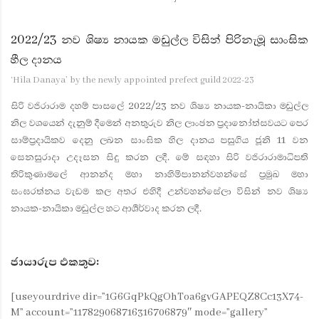
2022/23 නව ශිෂ්‍ය නායක මඩුල්ල විසින් පිරිනැමූ සාංඝික
හීල දානය
‘Hila Danaya’ by the newly appointed prefect guild 2022-23
සිරි වජිරාරාම දහම් පාසලේ 2022/23 නව ශිෂ්‍ය නායක-නායිකා මඩුල්ල
නිල වශයෙන් දැනුම් දීමෙන් අනතුරුව නිල ලාංඡන ප්‍රදානෝත්සවයට පෙර
සාම්ප්‍රදායිකව දෙනු ලබන සාංඝික හිල දානය පසුගිය ජූනි 11 වන
සෙනසුරාදා උදෑසන සිදු කරන ලදී. මේ සඳහා සිරි වජිරාරාමාධිපති
තිරිකුණාමලේ ආනන්ද මහා නාහිමිපානන්වහන්සේ ප්‍රමුඛ මහා
සංඝරත්නය වැඩම කල අතර එහිදී උන්වහන්සේලා විසින් නව ශිෂ්‍ය
නායක-නායිකා මඩුල්ල හට ආශීර්වාද කරන ලදී.
ජායාරුප එකතුව:
[useyourdrive dir=”1G6GqPkQgOhToa6gvGAPEQZ8Cc13X74-
M” account=”117829068716316706879″ mode=”gallery”