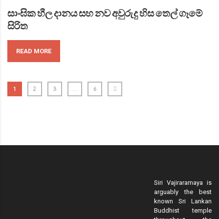
සාංඝික හීල දානය සහ නව අවුරුදු හිස තෙල් ගෑමේ
සිරිත
READ MORE
1
2
3
…
6
Siri Vajiraramaya is
arguably the best
known Sri Lankan
Buddhist temple