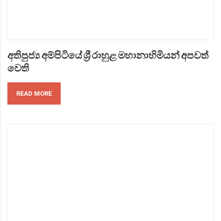
අතිපුජ්‍ය අම්පිටියේ ශ්‍රී රාහුළ මහානාහිමියන් අපවත්
වෙති
READ MORE