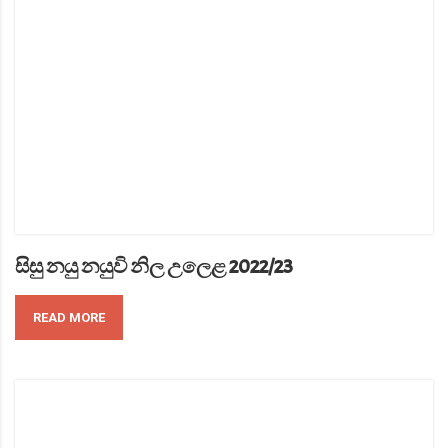
සිසු නයු නයුවි නිල උලෙළ 2022/23
READ MORE