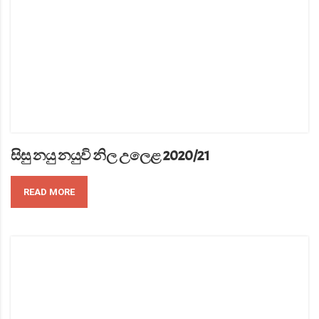
සිසු නයු නයුවි නිල උලෙළ 2020/21
READ MORE