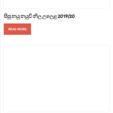
සිසු නයු නයුවි නිල උලෙළ 2019/20
READ MORE