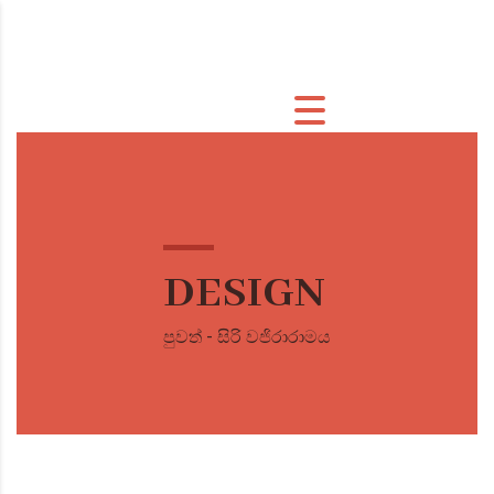
DESIGN
පුවත් - සිරි වජිරාරාමය