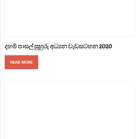
දහම් පාසල් සුහුරු අධ්‍යන වැඩසටහන 2020
READ MORE