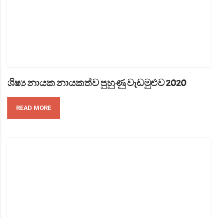
ශිෂ්‍ය නායක නායකත්ව පුහුණු වැඩමුළුව 2020
READ MORE