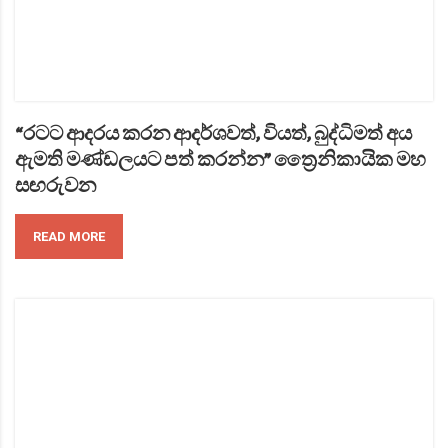
“රටට ආදරය කරන ආදර්ශවත්, වියත්, බුද්ධිමත් අය
ඇමති මණ්ඩලයට පත් කරන්න” ත්‍රෛනිකායික මහ
සඟරුවන
READ MORE