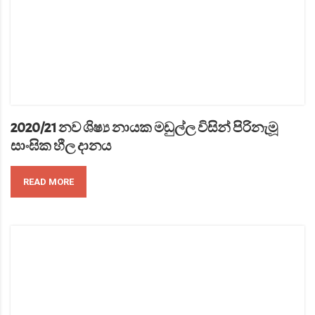
2020/21 නව ශිෂ්‍ය නායක මඩුල්ල විසින් පිරිනැමූ
සාංඝික හීල දානය
READ MORE