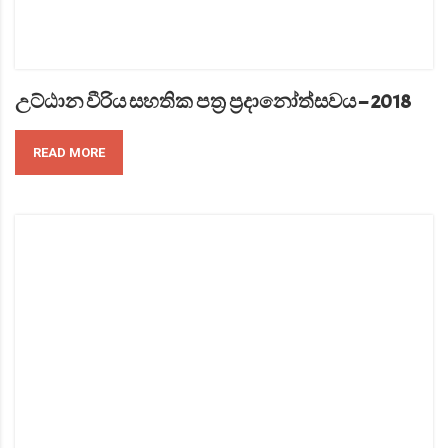
උට්ඨාන වීරිය සහතික පත්‍ර ප්‍රදානෝත්සවය – 2018
READ MORE