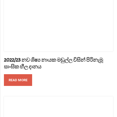
2022/23 නව ශිෂ්‍ය නායක මඩුල්ල විසින් පිරිනැමූ
සාංඝික හීල දානය
READ MORE