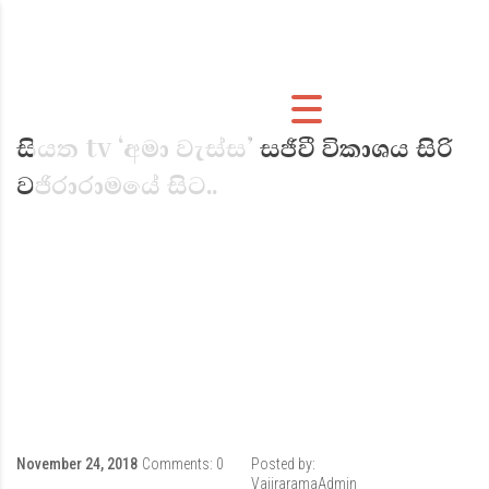
සියත tv ‘අමා වැස්ස’ සජීවී විකාශය සිරි
වජිරාරාමයේ සිට..
November 24, 2018
Comments:
0
Posted by:
VajiraramaAdmin