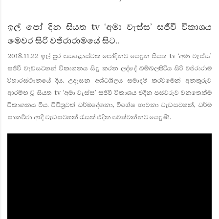
ඉල් පෝ දින සියත tv ‘අමා වැස්ස’ සජීවී විකාශය
මෙවර සිරි වජිරාරාමයේ සිට..
2018.11.22 ඉල් පුර පසළොස්වක පෝදිනට යෙදුන සියත tv ‘අමා වැස්ස’
සජීවී වැඩසටහන් විකාශනය සිදු කරන ලද්දේ බම්බලපිටිය සිරි වජිරාරාම
විහාරස්ථානයේ දිය. උදැසන අශ්ටශිලය සමාදම් කරවීමෙන් අනතුරුව
ආරම්භ වූ සියත tv ‘අමා වැස්ස’ සජීවී විකාශය එදින පස්වරුව වනතෙක්ම
විකාශනය විය. විචිත්‍රවත් ධර්මදේශනා, විශේෂ භාවනා වැඩසටහන්, ධර්ම
සාකච්ඡා ආදී වැඩසටහන් රැසක් එදින පවත්වන්නට යෙදුණි.