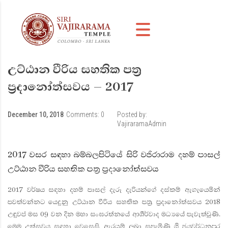
උට්ඨාන වීරිය සහතික පත්‍ර
ප්‍රදානෝත්සවය – 2017
December 10, 2018
Comments:
0
Posted by:
VajiraramaAdmin
2017 වසර සඳහා බම්බලපිටියේ සිරි වජිරාරාම දහම් පාසල්
උට්ඨාන වීරිය සහතික පත්‍ර ප්‍රදානෝත්සවය
2017 වර්ෂය සඳහා දහම් පාසල් දැරූ දැරියන්ගේ දස්කම් ඇගැයෙමින්
පවත්වන්නට යෙදුනු උට්ඨාන වීරිය සහතික පත්‍ර ප්‍රදානෝත්සවය 2018
උඳුවප් මස 09 වන දින මහා සංඝරත්නයේ ආශීර්වාද මධ්‍යයේ පැවැත්වුණි.
මෙම උත්සවය සඳහා වෙසෙසි ඇරයුම් ලබා සපැමිණි ශ්‍රී ජයවර්ධනපුර