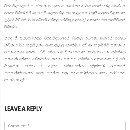
විශ්වවිද්‍යාලයේ සංස්කෘත අධ්‍යන අංශයේ මහාචාර්ය සමන්චන්ද්‍ර රණසිංහ
මහතා විසින් එහි වෙසෙසි දෙසුම සිදු කරන ලද අතර තුති දෙසුම සිදු කරන
ලද්දේ සිරි වජිරාරාමාධිපති අතිපුජ්‍ය තිරිකුණාමලේ ආනන්ද මහ නාහිමියන්
විසින්ය.
තවද ශ්‍රී ජයවර්ධනපුර විශ්වවිද්‍යාලයේ සිංහල අධ්‍යන අංශයේ ජේෂ්ඨ
කථිකාචාර්ය කුසුම්ලතා ලංකාමුල්ල මහත්මිය, ප්‍රවිණ කලශිල්පි ජනනාත්
වරකාගොඩ මහතා, සිරි වජිරාරාම විහාරස්ථාන කාර්යසාධක සමිතියේ
සභාපති මහින්ද මඩිහහේවා මහතා සහ එම සමිතියේ අනුශාසක එල්.එච්.
පියසේන මහතා ද ඇතුළු සම්භාවනීය අමුත්තන් රැසකගේ
සහභාගිත්වයෙන් මෙම සහතික පත්‍ර ප්‍රදානෝත්සවය ඉතා සාර්ථකව
පවත්වන ලදි.
LEAVE A REPLY