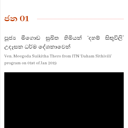
ජන 01
පූජ්‍ය මීගොඩ සුඛිත හිමියන් ‘දහම් සිතුවිලි’
උදෑසන ධර්ම දේශනාවෙන්
Ven. Meegoda Suikitha Thero from ITN ‘Daham Sithivili’
program on 01st of Jan 2019