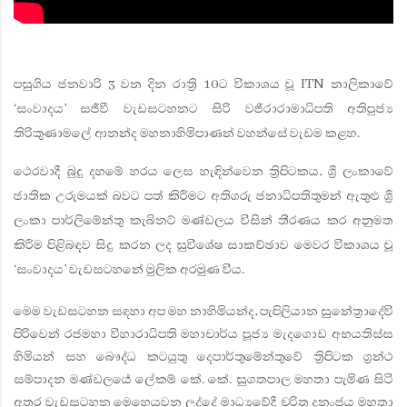
පසුගිය ජනවාරි 3 වන දින රාත්‍රි 10ට විකාශය වූ ITN නාලිකාවේ
‘සංවාදය’ සජීවී වැඩසටහනට සිරි වජිරාරාමාධිපති අතිපුජ්‍ය
තිරිකුණාමලේ ආනන්ද මහනාහිමිපාණන් වහන්සේ වැඩම කළහ.
ථෙරවාදී බුදු දහමේ හරය ලෙස හැඳින්වෙන ත්‍රිපිටකය, ශ්‍රී ලංකාවේ
ජාතික උරුමයක් බවට පත් කිරීමට අතිගරු ජනාධිපතිතුමන් ඇතුළු ශ්‍රී
ලංකා පාර්ලිමේන්තු කැබිනට් මණ්ඩලය විසින් තීරණය කර අනුමත
කිරීම පිළිබඳව සිදු කරන ලද සුවිශේෂ සාකච්ඡාව මෙවර විකාශය වූ
‘සංවාදය’ වැඩසටහනේ මුලික අරමුණ විය.
මෙම වැඩසටහන සඳහා අප මහ නාහිමියන්ද, පැපිලියාන සුනේත්‍රාදේවි
පිරිවෙන් රජමහා විහාරාධිපති මහාචාර්ය පූජ්‍ය මැදගොඩ අභයතිස්ස
හිමියන් සහ බෞද්ධ කටයුතු දෙපාර්තුමේන්තුවේ ත්‍රිපිටක ග්‍රන්ථ
සම්පාදන මණ්ඩලයේ ලේකම් කේ. කේ. සුගතපාල මහතා පැමිණ සිටි
අතර වැඩසටහන මෙහෙයවන ලද්දේ මාධ්‍යවේදී චරිත දනංජය මහතා