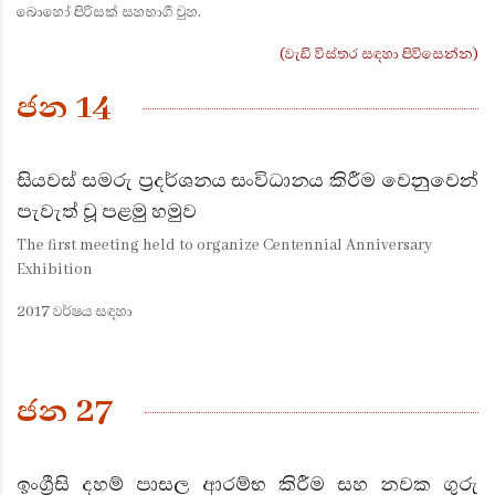
බොහෝ පිරිසක් සහභාගී වුහ.
(වැඩි විස්තර සඳහා පිවිසෙන්න)
ජන 14
සියවස් සමරු ප්‍රදර්ශනය සංවිධානය කිරීම වෙනුවෙන්
පැවැත් වූ පළමු හමුව
The first meeting held to organize Centennial Anniversary
Exhibition
2017 වර්ෂය සඳහා
ජන 27
ඉංග්‍රීසි දහම් පාසල ආරම්භ කිරීම සහ නවක ගුරු