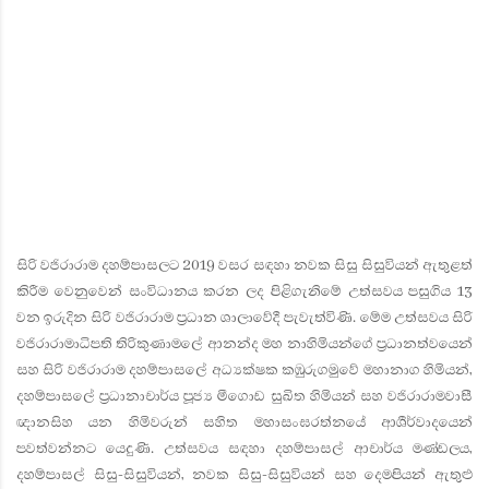
සිරි වජිරාරාම දහම්පාසලට 2019 වසර සඳහා නවක සිසු සිසුවියන් ඇතුළත්
කිරීම වෙනුවෙන් සංවිධානය කරන ලද පිළිගැනිමේ උත්සවය පසුගිය 13
වන ඉරුදින සිරි වජිරාරාම ප්‍රධාන ශාලාවේදී පැවැත්විණි. මේම උත්සවය සිරි
වජිරාරාමාධිපති තිරිකුණාමලේ ආනන්ද මහ නාහිමියන්ගේ ප්‍රධානත්වයෙන්
සහ සිරි වජිරාරාම දහම්පාසලේ අධ්‍යක්ෂක කඹුරුගමුවේ මහානාග හිමියන්,
දහම්පාසලේ ප්‍රධානාචාර්ය පූජ්‍ය මීගොඩ සුඛිත හිමියන් සහ වජිරාරාමවාසී
ඥානසිහ යන හිමිවරුන් සහිත මහාසංඝරත්නයේ ආශීර්වාදයෙන්
පවත්වන්නට යෙදුණි. උත්සවය සඳහා දහම්පාසල් ආචාර්ය මණ්ඩලය,
දහම්පාසල් සිසු-සිසුවියන්, නවක සිසු-සිසුවියන් සහ දෙමපියන් ඇතුළු