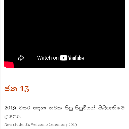
ජන 13
2019 වසර සඳහා නවක සිසු-සිසුවියන් පිළිගැනිමේ
උලෙළ
New student’s Welcome Ceremony 2019