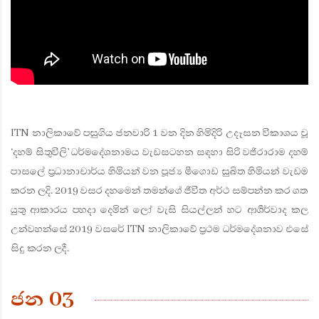
ITN නාලිකාවේ පසුගිය ජනවාරි 1 වන දින හිමිදිරි උදෑසන විකාශය වූ
‘දහම් සිතුවිලි’ ධර්මදේශනාමය වැඩසටහන සඳහා සිරි වජිරාරාම දහම්
පාසලේ ප්‍රධානාචාර්ය හිමියන් වන පූජ්‍ය මීගොඩ සුඛිත හිමියන් වැඩම
කරන ලදි. 2019 වසර දහමෙන් තමන්ගේ ජිවිත අර්ථ සම්පන්න කර ගත
යුතු ආකාරය පහදා දෙමින් ලෝ වැසි සියල්ලන් හට ආශීර්වාද කල
උන්වහන්සේ 2019 වසරේ ITN නාලිකාවේ ප්‍රථම ධර්මදේශනාව එසේ
සිදු කරන ලදී.
ජන 03