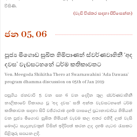
විසිණි.
(වැඩි විස්තර සඳහා පිවිසෙන්න)
ජන 05, 06
පූජ්‍ය මීගොඩ සුඛිත හිමිපාණන් ස්වර්ණවාහිනී ‘අද
දවස’ වැඩසටහනේ ධර්ම කතිකාවතට
Ven. Meegoda Shikitha Thero at Swarnawahini ‘Ada Dawasa’
program dhamma discussion on 05th of Jan 2019
පසුගිය ජනවාරි 5 වන සහ 6 වන දෙදින තුල ස්වර්ණවාහිනී
නාලිකාවේ විකාශය වූ ‘අද දවස’ සති අන්ත වැඩසටහනේ ධර්ම
කතිකාවත සඳහා සිරි වජිරාරාම දහම් පාසලේ ප්‍රධානාචාර්ය හිමියන්
වන පූජ්‍ය මීගොඩ සුඛිත හිමියන් වැඩම කල අතර එහිදී ලක් වැසි
බෞද්ධ සැදැහැවතුන් විසින් ඉදිරිපත් කරන ලද දහම් ගැටළු රැසකට
පිළිතුරු සපයන ලදි.