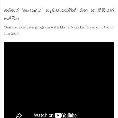
මෙවර ‘සංවාදය’ වැඩසටහනින් මහ නාහිමියන්
සජීවීව
‘Sanwadaya’ Live program with Maha Nayaka Thero on 03rd of
Jan 2019