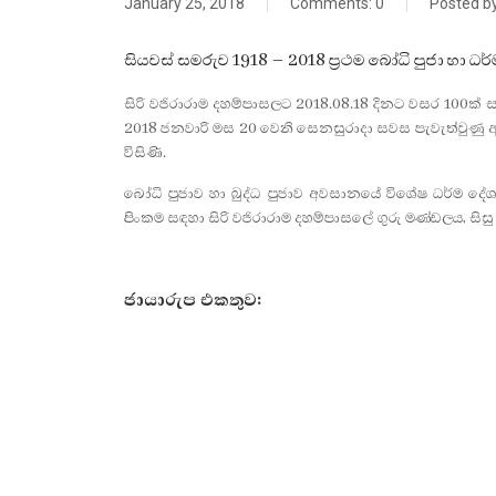
January 25, 2018
Comments:
0
Posted b
සියවස් සමරුව 1918 – 2018 ප්‍රථම බෝධි පුජා හා ධ
සිරි වජිරාරාම දහම්පාසලට 2018.08.18 දිනට වසර 100ක් සම
2018 ජනවාරි මස 20 වෙනි සෙනසුරාදා සවස පැවැත්වුණු අත
විසිණි.
බෝධි පුජාව හා බුද්ධ පුජාව අවසානයේ විශේෂ ධර්ම දේශ
පිංකම සඳහා සිරි වජිරාරාම දහම්පාසලේ ගුරු මණ්ඩලය, සිසු
ජායාරුප එකතුව: