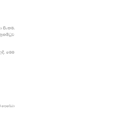
ා පිංකම,
නුකමිටුව
දි. මෙම
් පෙරේරා