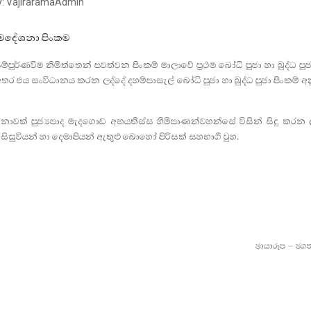
y:
VajiraramaAdmin
ර්මදේශනා පිංකම
්පුර්ණවිම නිමිත්තෙන් පවත්වන පිංකම් මාලාවේ ප්‍රථම බෝධි පුජා හා බුද්ධ පුජ
ර එය සංවිධානය කරන ලද්දේ දහම්පාසැල් බෝධි පුජා හා බුද්ධ පුජා පිංකම් අ
නාවක් පුජ්‍යපාද මැදගොඩ අභයතිස්ස හිමිපාණන්වහන්සේ විසින් සිදු කරන ල
 සිසුවියන් හා දෙමාපියන් ඇතුළු බොහෝ පිරිසක් සහභාගී වුහ.
ඡායාරූප – ජගත