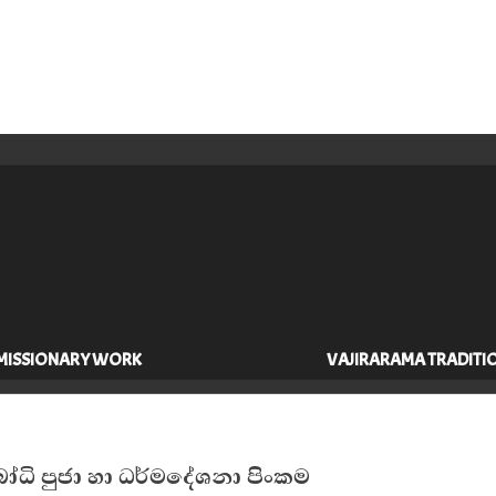
MISSIONARY WORK
VAJIRARAMA TRADITI
බෝධි පුජා හා ධර්මදේශනා පිංකම