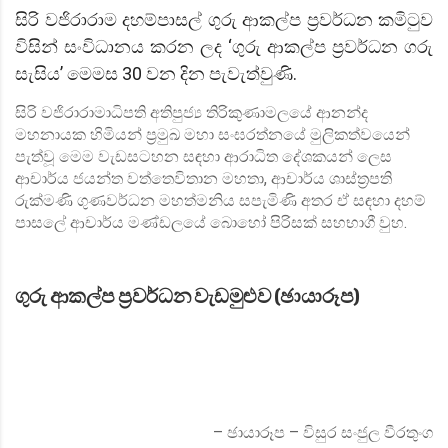
සිරි වජිරාරාම දහම්පාසල් ගුරු ආකල්ප ප්‍රවර්ධන කමිටුව
විසින් සංවිධානය කරන ලද ‘ගුරු ආකල්ප ප්‍රවර්ධන ගරු
සැසිය’ මෙමස 30 වන දින පැවැත්වුණි.
සිරි වජිරාරාමාධිපති අතිපුජ්‍ය තිරිකුණාමලයේ ආනන්ද
මහනායක හිමියන් ප්‍රමුඛ මහා සංඝරත්නයේ මුලිකත්වයෙන්
පැත්වූ මෙම වැඩසටහන සඳහා ආරාධිත දේශකයන් ලෙස
ආචාර්ය ජයන්ත වත්තෙවිතාන මහතා, ආචාර්ය ශාස්ත්‍රපති
රුක්මණි ගුණවර්ධන මහත්මනිය සපැමිණි අතර ඒ සඳහා දහම්
පාසලේ ආචාර්ය මණ්ඩලයේ බොහෝ පිරිසක් සහභාගී වුහ.
ගුරු ආකල්ප ප්‍රවර්ධන වැඩමුළුව (ඡායාරූප)
– ඡායාරූප – විසුර සංජුල වීරතුංග