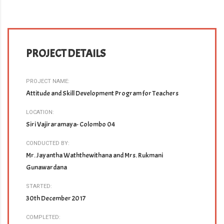
PROJECT DETAILS
PROJECT NAME:
Attitude and Skill Development Program for Teachers
LOCATION:
Siri Vajiraramaya- Colombo 04
CONDUCTED BY:
Mr. Jayantha Waththewithana and Mrs. Rukmani
Gunawardana
STARTED:
30th December 2017
COMPLETED: